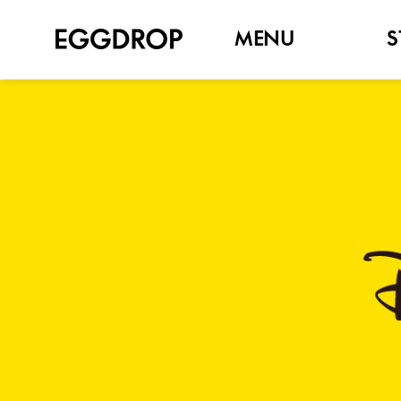
MENU
S
NEW
SET MENU
SANDWICH
TOAST
BAGEL
BRUNCH
SIDE
DRINK, COFFEE