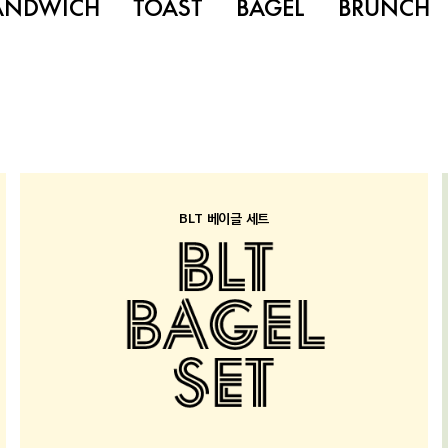
ANDWICH
TOAST
BAGEL
BRUNCH
BLT 베이글 세트