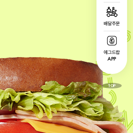
배달주문
에그드랍
APP
TOP